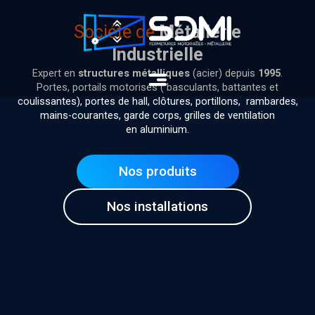
Aller
au
Société de
Métallerie
contenu
Industrielle
Menu
Expert en
structures métalliques
(acier) depuis
1995
.
Portes, portails motorisés ( basculants, battantes et
coulissantes), portes de hall, clôtures, portillons, rambardes,
mains-courantes, garde corps, grilles de ventilation
en aluminium.
Nos produits
Nos installations