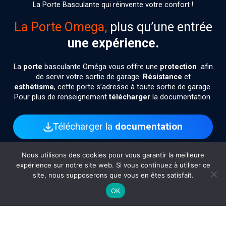
La Porte Basculante qui réinvente votre confort !
La Porte Omega,
plus qu’une entrée
une expérience.
La
porte
basculante Oméga vous offre une
protection
afin
de servir votre sortie de garage.
Résistance
et
esthétisme
, cette porte s’adresse à toute sortie de garage.
Pour plus de renseignement
télécharger
la documentation.
Télécharger la
documentation
Nous utilisons des cookies pour vous garantir la meilleure
expérience sur notre site web. Si vous continuez à utiliser ce
Pourquoi
choisir une
porte
site, nous supposerons que vous en êtes satisfait.
Omega ?
OK
Équipée d’un
moteur 24V
et d’un système